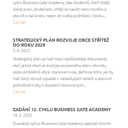
cyklu Business Gate Academy, bez studentů, kteří chtějí
získat praxi, zkušenosti, chtějí se naučit něco nového a
otevřít si tak bránu nejen do světa podnikání. Vzniku...
Číst dál
STRATEGICKÝ PLÁN ROZVOJE OBCE STŘÍTEŽ
DO ROKU 2029
3. 6. 2022
Strategický plán se řadí mezi nejdůležitější dokumenty
obcí, jehož cílem je analýza současného stavu obvodu,
popis problémů obce, stanovení vize, definice toho, jak by
měl daný obvod vypadat v následujících letech a stanovit
jednotlivé kroky k dosažení stanovených...
Číst dál
ZADÁNÍ 12. CYKLU BUSINESS GATE ACADEMY
16. 2. 2022
Dvanáctý cyklus Business Gate Academy započal zimním