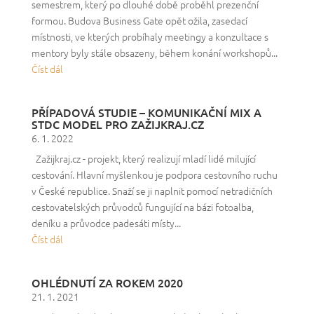
semestrem, který po dlouhé době proběhl prezenční
formou. Budova Business Gate opět ožila, zasedací
místnosti, ve kterých probíhaly meetingy a konzultace s
mentory byly stále obsazeny, během konání workshopů...
Číst dál
PŘÍPADOVÁ STUDIE – KOMUNIKAČNÍ MIX A
STDC MODEL PRO ZAŽIJKRAJ.CZ
6. 1. 2022
Zažijkraj.cz - projekt, který realizují mladí lidé milující
cestování. Hlavní myšlenkou je podpora cestovního ruchu
v České republice. Snaží se ji naplnit pomocí netradičních
cestovatelských průvodců fungující na bázi fotoalba,
deníku a průvodce padesáti místy...
Číst dál
OHLÉDNUTÍ ZA ROKEM 2020
21. 1. 2021