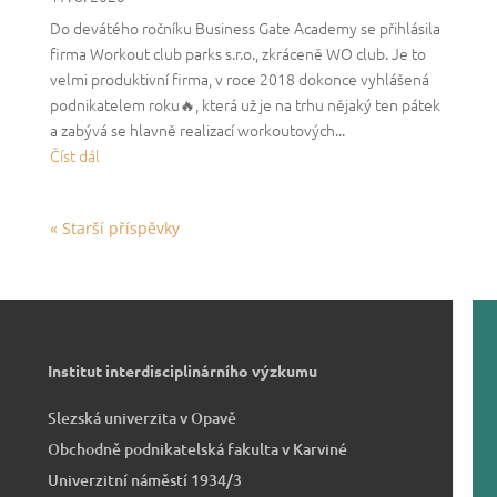
Do devátého ročníku Business Gate Academy se přihlásila
firma Workout club parks s.r.o., zkráceně WO club. Je to
velmi produktivní firma, v roce 2018 dokonce vyhlášená
podnikatelem roku🔥, která už je na trhu nějaký ten pátek
a zabývá se hlavně realizací workoutových...
Číst dál
Starší příspěvky
Institut interdisciplinárního výzkumu
Slezská univerzita v Opavě
Obchodně podnikatelská fakulta v Karviné
Univerzitní náměstí 1934/3