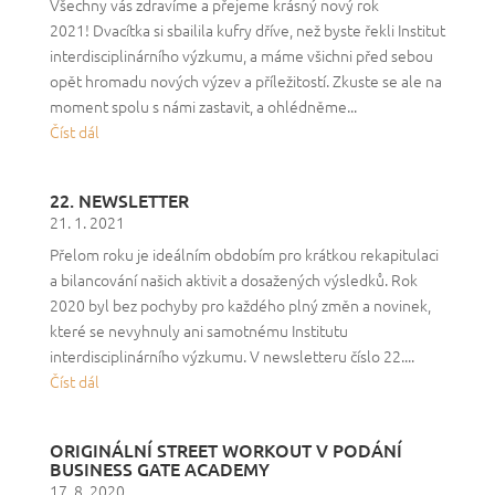
Všechny vás zdravíme a přejeme krásný nový rok
2021! Dvacítka si sbailila kufry dříve, než byste řekli Institut
interdisciplinárního výzkumu, a máme všichni před sebou
opět hromadu nových výzev a příležitostí. Zkuste se ale na
moment spolu s námi zastavit, a ohlédněme...
Číst dál
22. NEWSLETTER
21. 1. 2021
Přelom roku je ideálním obdobím pro krátkou rekapitulaci
a bilancování našich aktivit a dosažených výsledků. Rok
2020 byl bez pochyby pro každého plný změn a novinek,
které se nevyhnuly ani samotnému Institutu
interdisciplinárního výzkumu. V newsletteru číslo 22....
Číst dál
ORIGINÁLNÍ STREET WORKOUT V PODÁNÍ
BUSINESS GATE ACADEMY
17. 8. 2020