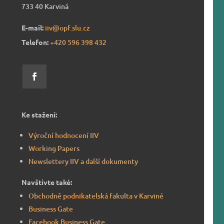
733 40 Karviná
E-mail:
iiv@opf.slu.cz
Telefon:
+420 596 39
8 432
Ke stažení:
Výroční hodnocení IIV
Working Papers
Newslettery IIV a další dokumenty
Navštivte také:
Obchodně podnikatelská fakulta v Karviné
Business Gate
Facebook Business Gate