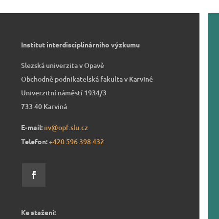
Institut interdisciplinárního výzkumu
Slezská univerzita v Opavě
Obchodně podnikatelská fakulta v Karviné
Univerzitní náměstí 1934/3
733 40 Karviná
E-mail:
iiv@opf.slu.cz
Telefon:
+420 596 39
8 432
Ke stažení: