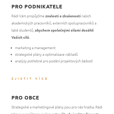
PRO PODNIKATELE
Rádi Vám propůjčíme
našich
znalosti a zkušenosti
akademických pracovníků, externích spolupracovníků a
také studentů,
abychom společnými silami dosáhli
.
Vašich cílů
marketing a management
strategické plány a optimalizace nákladů
analýzy potřebné pro podání projektových žádostí
ZJISTIT VÍCE
PRO OBCE
Strategické a marketingové plány jsou pro nás hračka. Rádi
Vám je pomůžeme
!
nejen vytvořit, ale i zaktualizovat