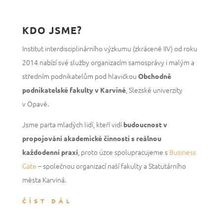
KDO JSME?
Institut interdisciplinárního výzkumu (zkráceně IIV) od roku
2014 nabízí své služby organizacím samosprávy i malým a
středním podnikatelům pod hlavičkou
Obchodně
, Slezské univerzity
podnikatelské fakulty v Karviné
v Opavě.
Jsme parta mladých lidí, kteří vidí
budoucnost v
propojování akademické činnosti s reálnou
, proto úzce spolupracujeme
s
Business
každodenní praxí
Gate
– společnou organizací naší fakulty a Statutárního
města Karviná.
ČÍST DÁL