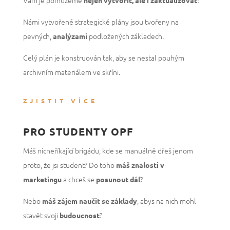
Námi vytvořené strategické plány jsou tvořeny na
pevných,
podložených základech.
analýzami
Celý plán je konstruován tak, aby se nestal pouhým
archivním materiálem ve skříni.
ZJISTIT VÍCE
PRO STUDENTY OPF
Máš nicneříkající brigádu, kde se manuálně dřeš jenom
proto, že jsi student? Do toho
máš znalosti v
a chceš se
?
marketingu
posunout dál
Nebo
, abys na nich mohl
máš zájem naučit se základy
stavět svoji
?
budoucnost