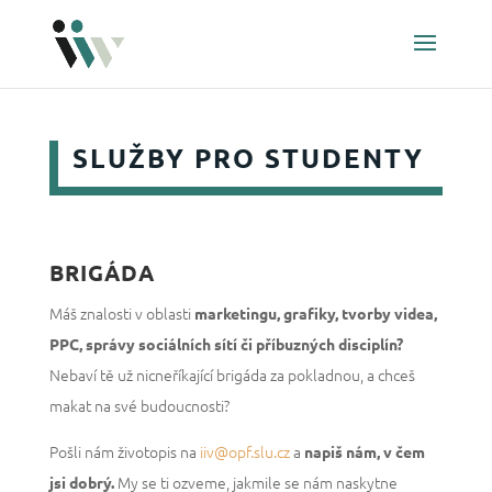
SLUŽBY PRO STUDENTY
BRIGÁDA
Máš znalosti v oblasti
marketingu, grafiky, tvorby videa,
PPC, správy sociálních sítí či příbuzných disciplín?
Nebaví tě už nicneříkající brigáda za pokladnou, a chceš
makat na své budoucnosti?
Pošli nám životopis na
iiv@opf.slu.cz
a
napiš nám, v čem
My se ti ozveme, jakmile se nám naskytne
jsi dobrý.