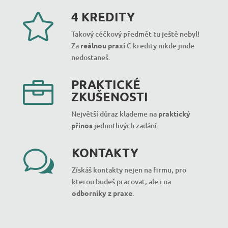
4 KREDITY

Takový céčkový předmět tu ještě nebyl!
Za
reálnou praxi
C kredity nikde jinde
nedostaneš.
PRAKTICKÉ

ZKUŠENOSTI
Největší důraz klademe na
praktický
přínos
jednotlivých zadání.
KONTAKTY
w
Získáš kontakty nejen na firmu, pro
kterou budeš pracovat, ale i na
odborníky z praxe
.