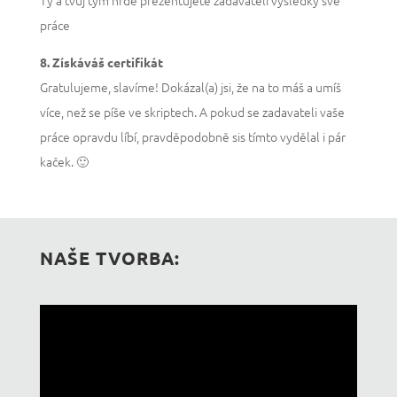
práce
8. Získáváš certifikát
Gratulujeme, slavíme! Dokázal(a) jsi, že na to máš a umíš
více, než se píše ve skriptech. A pokud se zadavateli vaše
práce opravdu líbí, pravděpodobně sis tímto vydělal i pár
kaček. 🙂
NAŠE TVORBA: