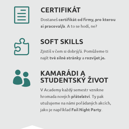
CERTIFIKÁT
h
Dostaneš
certifikát od firmy, pro kterou
si pracoval/a
.
A to se hodí, ne?
SOFT SKILLS

Zjistíš v čem si dobrý/á. Pomůžeme ti
najít
tvé silné stránky
a
rozvíjet je.
KAMARÁDI A

STUDENTSKÝ ŽIVOT
V Academy každý semestr vznikne
hromada nových
přátelství
. Ty pak
utužujeme na námi pořádaných akcích,
jako je například
Fail Night Party
.