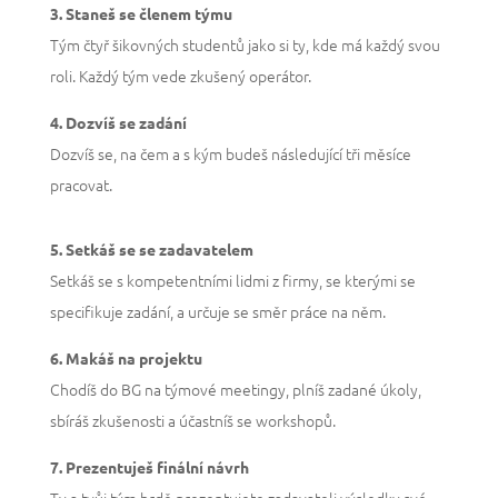
3. Staneš se členem týmu
Tým čtyř šikovných studentů jako si ty, kde má každý svou
roli. Každý tým vede zkušený operátor.
4. Dozvíš se zadání
Dozvíš se, na čem a s kým budeš následující tři měsíce
pracovat.
5. Setkáš se se zadavatelem
Setkáš se s kompetentními lidmi z firmy, se kterými se
specifikuje zadání, a určuje se směr práce na něm.
6. Makáš na projektu
Chodíš do BG na týmové meetingy, plníš zadané úkoly,
sbíráš zkušenosti a účastníš se workshopů.
7. Prezentuješ finální návrh
Ty a tvůj tým hrdě prezentujete zadavateli výsledky své