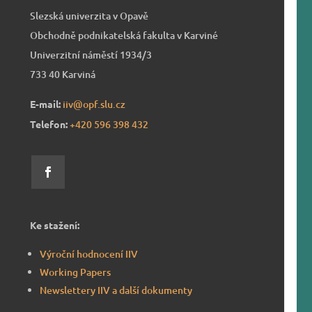
Slezská univerzita v Opavě
Obchodně podnikatelská fakulta v Karviné
Univerzitní náměstí 1934/3
733 40 Karviná
E-mail:
iiv@opf.slu.cz
Telefon:
+420 596 39
8 432
Ke stažení:
Výroční hodnocení IIV
Working Papers
Newslettery IIV a další dokumenty