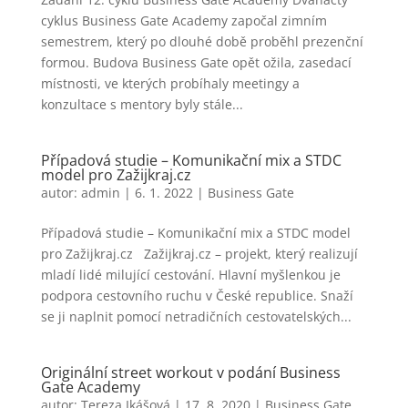
cyklus Business Gate Academy započal zimním
semestrem, který po dlouhé době proběhl prezenční
formou. Budova Business Gate opět ožila, zasedací
místnosti, ve kterých probíhaly meetingy a
konzultace s mentory byly stále...
Případová studie – Komunikační mix a STDC
model pro Zažijkraj.cz
autor:
admin
|
6. 1. 2022
|
Business Gate
Případová studie – Komunikační mix a STDC model
pro Zažijkraj.cz Zažijkraj.cz – projekt, který realizují
mladí lidé milující cestování. Hlavní myšlenkou je
podpora cestovního ruchu v České republice. Snaží
se ji naplnit pomocí netradičních cestovatelských...
Originální street workout v podání Business
Gate Academy
autor:
Tereza Ikášová
|
17. 8. 2020
|
Business Gate