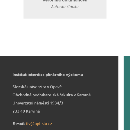
Autorka článku
Institut interdisciplinárního výzkumu
Slezská univerzita v Opavě
Obchodně podnikatelská fakulta v Karviné
Univerzitní náměstí 1934/3
733 40 Karviná
E-mail:
iiv@opf.slu.cz