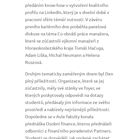
předáním know-how o vytvoření kvalitního
profilu na LinkedIn, který je v dnešní době v
pracovní sféře téměř nutností. V závěru
prvního kariérního dne proběhla panelová
diskuse na téma Co obnáší práce manažera,
které se zúčastnili výkonní manažeři z
Moravskoslezského kraje Tomáš Mačuga,
Adam Liška, Michal Neumann a Helena
Ruszová.
Druhým tematicky zaměřeným dnem byl Den
plný příležitostí. Organizace, které se jej
zúčastnily, měly své stánky ve foyer, ve
kterých poskytovaly odpovědi na dotazy
studentů, předávaly jim informace ze svého
prostředí a nabízely nejrůznější příležitosti.
Dopoledne se v Aule fakulty konala
přednáška Osobní finance, kterou přednášeli
odborníci z finančního poradenství Partners.
Studenti se dozvěděli, jak správně zacházet