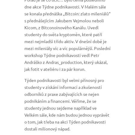
dne akce Týdne podnikavosti. V Malém sále
se konala přednáška „Bitcoin: zlato mileniálů“
s přednášejícím Jakubem Vejmolou neboli
Kicom, z Bitconoinového Kanálu. Uvedl
studenty do světa kryptoměn, které patří
mezi nejmladší třídu aktiv. V dnešní době je
mezi mileniály víc a víc populárnější. Poslední
workshop Týdne podnikavosti vedl Petr
Andráško z Andras_production, který ukázal,
jak fotit v ateliéru i za pár korun.
Týden podnikavosti byl velmi přínosný pro
studenty v získání informací a zkušeností
odborníků z praxe zabývajících se nejen
podnikáním a financemi. Věříme, že se
studenty jednou sejdeme například ve
Velkém sále, kde nám budou jednou vyprávět
o tom, jak třeba na akci Týden podnikavosti
dostali milionový nápad.