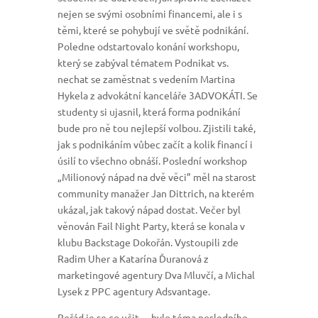
nejen se svými osobními financemi, ale i s
těmi, které se pohybují ve světě podnikání.
Poledne odstartovalo konání workshopu,
který se zabýval tématem Podnikat vs.
nechat se zaměstnat s vedením Martina
Hykela z advokátní kanceláře 3ADVOKÁTI. Se
studenty si ujasnil, která forma podnikání
bude pro ně tou nejlepší volbou. Zjistili také,
jak s podnikáním vůbec začít a kolik financí i
úsilí to všechno obnáší. Poslední workshop
„Milionový nápad na dvě věci” měl na starost
community manažer Jan Dittrich, na kterém
ukázal, jak takový nápad dostat. Večer byl
věnován Fail Night Party, která se konala v
klubu Backstage Dokořán. Vystoupili zde
Radim Uher a Katarína Ďuranová z
marketingové agentury Dva Mluvčí, a Michal
Lysek z PPC agentury Adsvantage.
Pořád je se co učit… bylo téma posledního