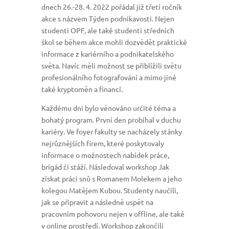
dnech 26.-28. 4. 2022 pořádal již třetí ročník
akce s názvem Týden podnikavosti. Nejen
studenti OPF, ale také studenti středních
škol se během akce mohli dozvědět praktické
informace z kariérního a podnikatelského
světa. Navíc měli možnost se přiblížili světu
profesionálního fotografování a mimo jiné
také kryptoměn a financí.
Každému dni bylo věnováno určité téma a
bohatý program. První den probíhal v duchu
kariéry. Ve foyer fakulty se nacházely stánky
nejrůznějších firem, které poskytovaly
informace o možnostech nabídek práce,
brigád či stáží. Následoval workshop Jak
získat práci snů s Romanem Molekem a jeho
kolegou Matějem Kubou. Studenty naučili,
jak se připravit a následně uspět na
pracovním pohovoru nejen v offline, ale také
v online prostředí. Workshop zakončili