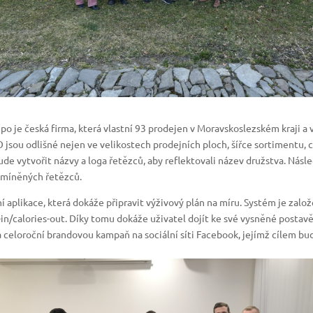
o je česká firma, která vlastní 93 prodejen v Moravskoslezském kraji a
sou odlišné nejen ve velikostech prodejních ploch, šířce sortimentu, 
e vytvořit názvy a loga řetězců, aby reflektovali název družstva. Nás
 zmíněných řetězců.
 aplikace, která dokáže připravit výživový plán na míru. Systém je zal
/calories-out. Díky tomu dokáže uživatel dojít ke své vysněné postavě a
 celoroční brandovou kampaň na sociální síti Facebook, jejímž cílem b