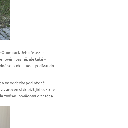
 v Olomouci. Jeho řetězce
cenovém pásmě, ale také v
ledně se budou moct podívat do
ožen na vědecky podložené
 zároveň si dopřát jídlo, které
ude zvýšení povědomí o značce.