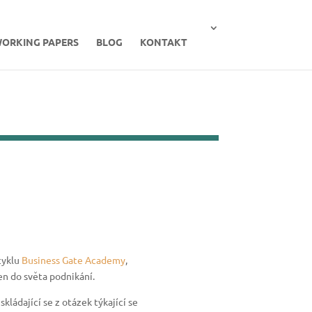
ORKING PAPERS
BLOG
KONTAKT
cyklu
Business Gate Academy
,
jen do světa podnikání.
kládající se z otázek týkající se