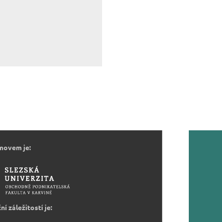
movem je:
ní záležitostí je: