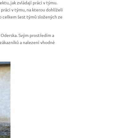
tu, jak zvládají práci v týmu.
 práci v týmu, na kterou dohlíželi
lo celkem šest týmů složených ze
í Oderska. Svým prostředím a
 zákazníků a nalezení vhodné