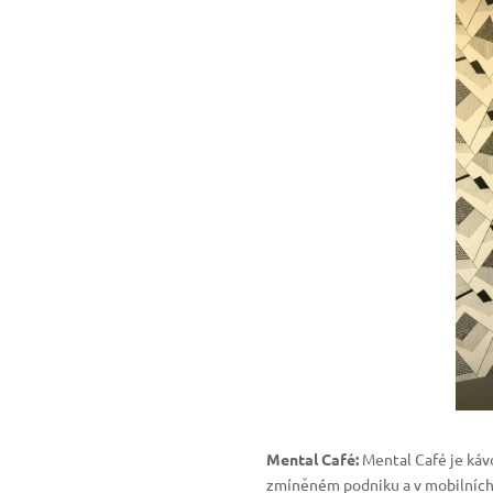
Mental Café:
Mental Café je kávo
zmíněném podniku a v mobilních 