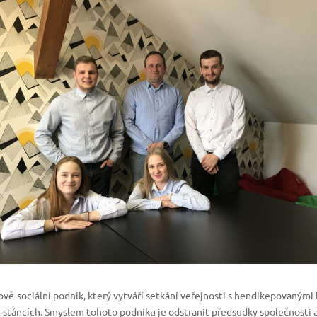
vě-sociální podnik, který vytváří setkání veřejnosti s hendikepovanými li
stáncích. Smyslem tohoto podniku je odstranit předsudky společnosti a