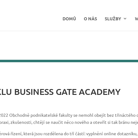
DOMŮ
O NÁS
SLUŽBY
W
KLU BUSINESS GATE ACADEMY
2022 Obchodně podnikatelské fakulty se nemohl obejít bez třináctého 
 praxi, zkušenosti, chtějí se naučit něco nového a otevřít si tak bránu ne
vá řízení, která jsou rozdělena do tří částí: vyplnění online dotazníku, s