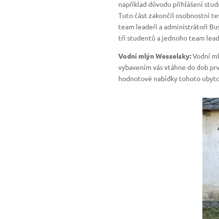
například důvodu přihlášení stud
Tuto část zakončil osobnostní tes
team leadeři a administrátoři B
tří studentů a jednoho team lead
Vodní mlýn Wesselsky:
Vodní mlý
vybavením vás vtáhne do dob prv
hodnotové nabídky tohoto ubyto