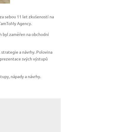
a sebou 11 let zkušeností na
u TamToMy Agency.
h byl zaměřen na obchodní
 strategie a návrhy. Polovina
 prezentace svých výstupů
tupy, nápady a návrhy.