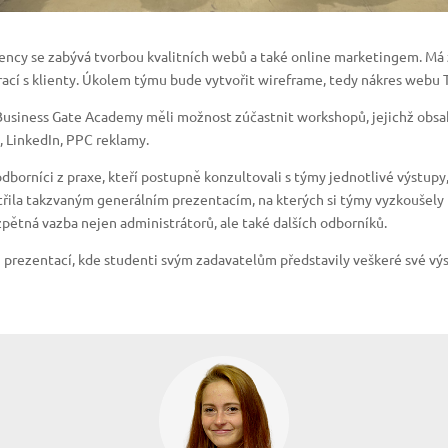
cy se zabývá tvorbou kvalitních webů a také online marketingem. Má z
rací s klienty. Úkolem týmu bude vytvořit wireframe, tedy nákres web
Business Gate Academy měli možnost zúčastnit workshopů, jejichž obsa
, LinkedIn, PPC reklamy.
orníci z praxe, kteří postupně konzultovali s týmy jednotlivé výstupy,
řila takzvaným generálním prezentacím, na kterých si týmy vyzkoušely
zpětná vazba nejen administrátorů, ale také dalších odborníků.
h prezentací, kde studenti svým zadavatelům představily veškeré své výs