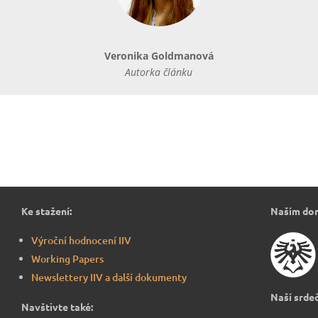
Veronika Goldmanová
Autorka článku
Ke stažení:
Naším do
Výroční hodnocení IIV
Working Papers
Newslettery IIV a další dokumenty
Naší srdeč
Navštivte také: