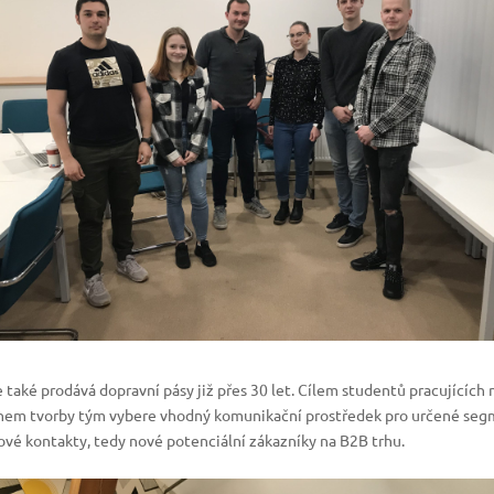
e také prodává dopravní pásy již přes 30 let. Cílem studentů pracujících
ěhem tvorby tým vybere vhodný komunikační prostředek pro určené se
vé kontakty, tedy nové potenciální zákazníky na B2B trhu.