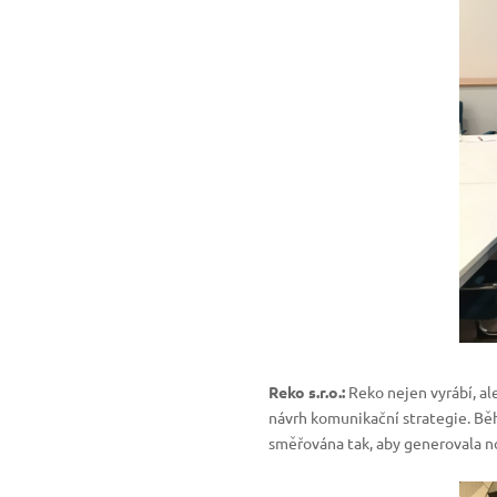
Reko s.r.o.:
Reko nejen vyrábí, al
návrh komunikační strategie. B
směřována tak, aby generovala no