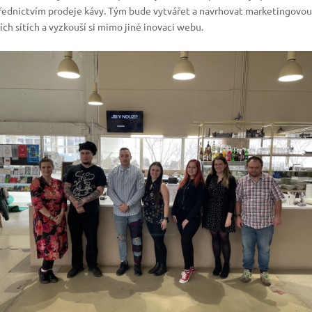
ednictvím prodeje kávy. Tým bude vytvářet a navrhovat marketingovou s
ch sítích a vyzkouší si mimo jiné inovaci webu.