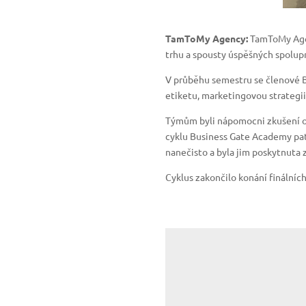
TamToMy Agency:
TamToMy Agen
trhu a spousty úspěšných spolup
V průběhu semestru se členové 
etiketu, marketingovou strategii
Týmům byli nápomocni zkušení odb
cyklu Business Gate Academy pat
nanečisto a byla jim poskytnuta 
Cyklus zakončilo konání finálníc