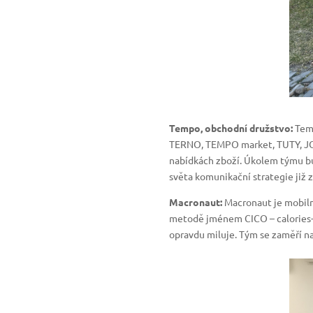
Tempo, obchodní družstvo:
Temp
TERNO, TEMPO market, TUTY, JO j
nabídkách zboží. Úkolem týmu bud
světa komunikační strategie již
Macronaut:
Macronaut je mobilní
metodě jménem CICO – calories-in
opravdu miluje. Tým se zaměří na