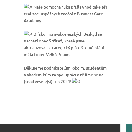
Naše pomocná ruka přišla vhod také při
realizaci úspěšných zadání z Business Gate
Academy.
Blízko moravskoslezských Beskyd se
nachází obec Střítež, které jsme
aktualizovali strategický
plán. Stejné přání
měla i obec Velká Polom.
Děkujeme podnikatelům, obcím, studentům
a akademikům za spolupráci a těšíme se na
(snad veselejší) rok 2021!