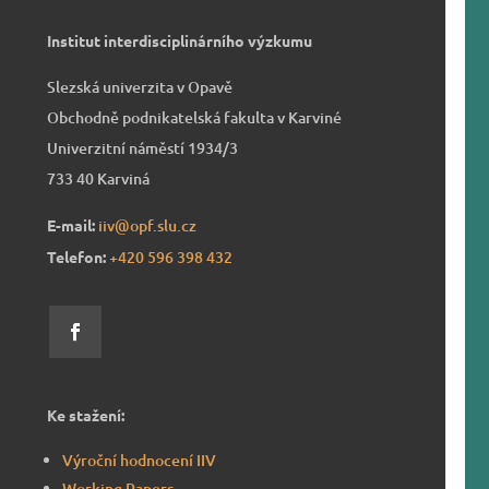
Institut interdisciplinárního výzkumu
Slezská univerzita v Opavě
Obchodně podnikatelská fakulta v Karviné
Univerzitní náměstí 1934/3
733 40 Karviná
E-mail:
iiv@opf.slu.cz
Telefon:
+420 596 39
8 432
Ke stažení:
Výroční hodnocení IIV
Working Papers