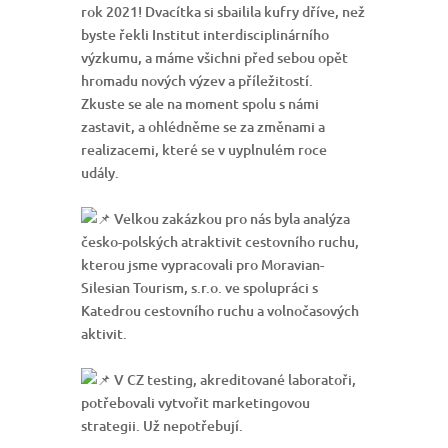
rok 2021! Dvacítka si sbailila kufry dříve, než
byste řekli Institut interdisciplinárního
výzkumu, a máme všichni před sebou opět
hromadu nových výzev a příležitostí.
Zkuste se ale na moment spolu s námi
zastavit, a ohlédněme se za změnami a
realizacemi, které se v uyplnulém roce
udály.
Velkou zakázkou pro nás byla analýza
česko-polských atraktivit cestovního ruchu,
kterou jsme vypracovali pro Moravian-
Silesian Tourism, s.r.o. ve spolupráci s
Katedrou cestovního ruchu a volnočasových
aktivit.
V CZ testing, akreditované laboratoři,
potřebovali vytvořit marketingovou
strategii. Už nepotřebují.